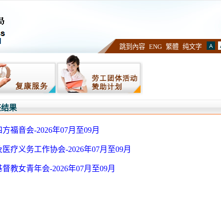
职
业
性
跳到內容
ENG
繁體
纯文字
失
聪
:
补
偿
管
理
签结果
局
方福音会-2026年07月至09月
医疗义务工作协会-2026年07月至09月
督教女青年会-2026年07月至09月