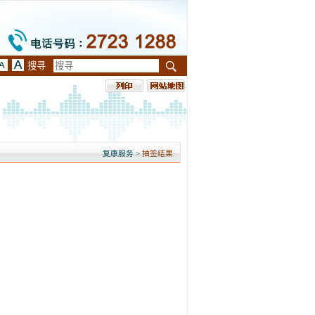
电
话
号
搜寻
字
字
字
码:
体
体
体
列
网
2723
:
:
印
站
1288
中
大
最
地
大
图
复康服务
>
抽签结果