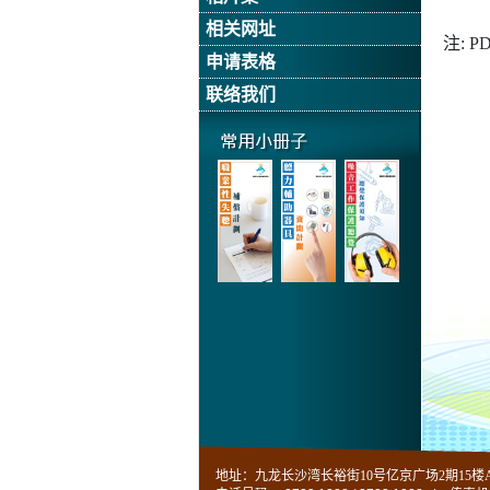
相关网址
注: 
申请表格
联络我们
常
用
小
册
子
地址：九龙长沙湾长裕街10号亿京广场2期15楼A