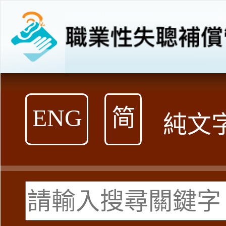
跳
到
內
容
ENG
简
純文