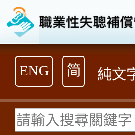
跳
到
內
容
ENG
简
純文