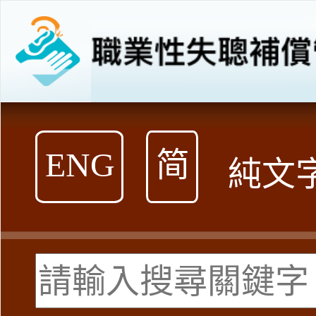
跳
到
內
容
ENG
简
純文