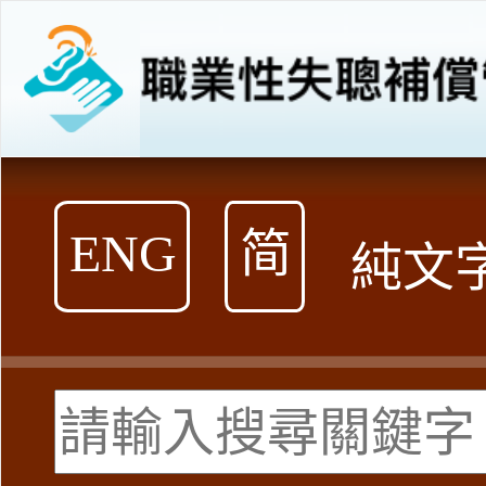
跳
到
內
容
ENG
简
純文